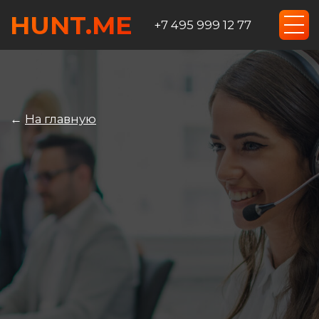
HUNT.ME
+7 495 999 12 77
←
На главную
Персонал