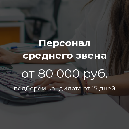
среднего звена
от 80 000 руб.
подберем кандидата от 15 дней
Услуга подбора персонала среднего звена -
это комплекс мероприятий, направленных на
поиск и отбор кандидатов на вакансии,
требующие определенной квалификации и
опыта работы. Мы предлагаем
профессиональный подход к подбору
персонала, который включает в себя анализ
требований работодателя, поиск и отбор
кандидатов, проведение собеседований и
тестирований, а также последующее
сопровождение процесса найма.