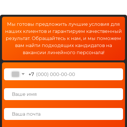
HUNT.ME
Телефон: +7 495 999 12 77
Почта: support@hr-
hunt.me
Адрес: г. Москва,
Троицк, Сиреневый б-р,
1
© 2025 All Right Reserved.